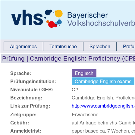
Allgemeines
Terminsuche
Sprachen
Prüf
Prüfung |
Cambridge English: Proficiency (CP
Sprache:
Englisch
Prüfungsinstitution:
Cambridge English exams
Niveaustufe / GER:
C2
Bezeichnung:
Cambridge English: Proficie
Link zur Prüfung:
http://www.cambridgeenglish.o
Zielgruppe:
Erwachsene
Gebühr:
auf Anfrage beim vhs-Cambr
Anmeldefrist:
paper based ca. 7 Wochen, c