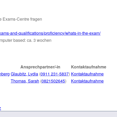
ge Exams-Centre fragen
ms-and-qualifications/proficiency/whats-in-the-exam/
mputer based: ca. 3 wochen
Ansprechpartner/-in
Kontaktaufnahme
nberg
Glaubitz, Lydia
(
0911 231-5837
)
Kontaktaufnahme
Thomas, Sarah
(
0821502645
)
Kontaktaufnahme
z