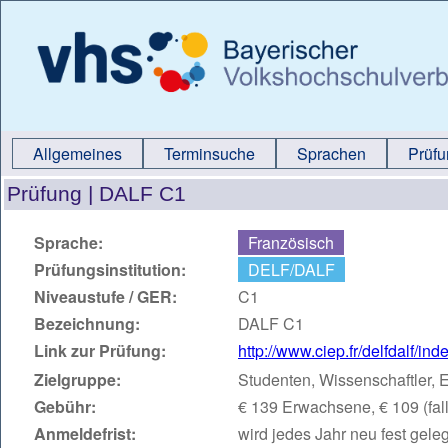
Allgemeines
Terminsuche
Sprachen
Prüf
Prüfung |
DALF C1
Sprache:
Französisch
Prüfungsinstitution:
DELF/DALF
Niveaustufe / GER:
C1
Bezeichnung:
DALF C1
Link zur Prüfung:
http://www.ciep.fr/delfdalf/ind
Zielgruppe:
Studenten, Wissenschaftler,
Gebühr:
€ 139 Erwachsene, € 109 (fall
Anmeldefrist:
wird jedes Jahr neu fest geleg