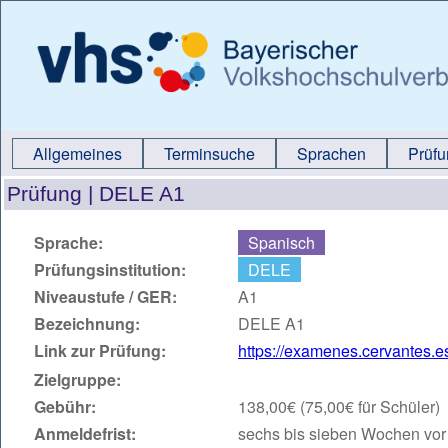
Allgemeines
Terminsuche
Sprachen
Prüf
Prüfung |
DELE A1
Sprache:
Spanisch
Prüfungsinstitution:
DELE
Niveaustufe / GER:
A1
Bezeichnung:
DELE A1
Link zur Prüfung:
https://examenes.cervantes.e
Zielgruppe:
Gebühr:
138,00€ (75,00€ für Schüler)
Anmeldefrist:
sechs bis sieben Wochen vor