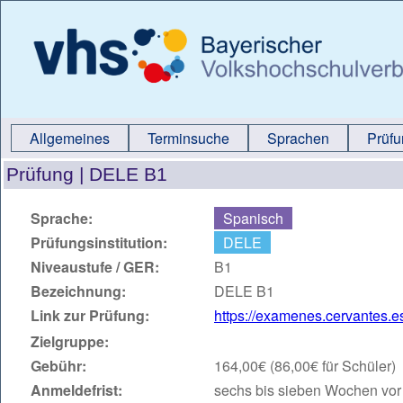
Allgemeines
Terminsuche
Sprachen
Prüf
Prüfung |
DELE B1
Sprache:
Spanisch
Prüfungsinstitution:
DELE
Niveaustufe / GER:
B1
Bezeichnung:
DELE B1
Link zur Prüfung:
https://examenes.cervantes.e
Zielgruppe:
Gebühr:
164,00€ (86,00€ für Schüler)
Anmeldefrist:
sechs bis sieben Wochen vor