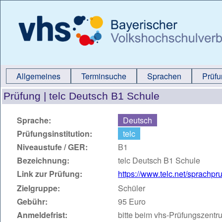
Allgemeines
Terminsuche
Sprachen
Prüf
Prüfung |
telc Deutsch B1 Schule
Sprache:
Deutsch
Prüfungsinstitution:
telc
Niveaustufe / GER:
B1
Bezeichnung:
telc Deutsch B1 Schule
Link zur Prüfung:
https://www.telc.net/sprachpr
Zielgruppe:
Schüler
Gebühr:
95 Euro
Anmeldefrist:
bitte beim vhs-Prüfungszentr