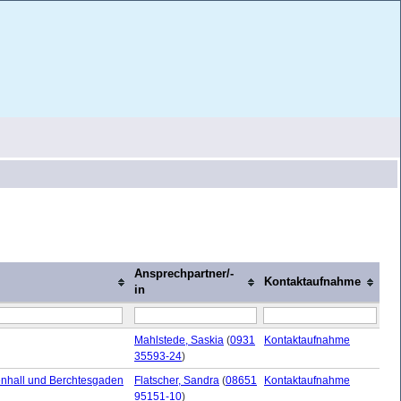
Ansprechpartner/-
Kontaktaufnahme
in
Mahlstede, Saskia
(
0931
Kontaktaufnahme
35593-24
)
enhall und Berchtesgaden
Flatscher, Sandra
(
08651
Kontaktaufnahme
95151-10
)