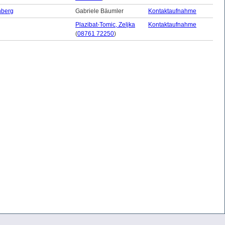
nberg
Gabriele Bäumler
Kontaktaufnahme
Plazibat-Tomic, Zeljka
Kontaktaufnahme
(
08761 72250
)