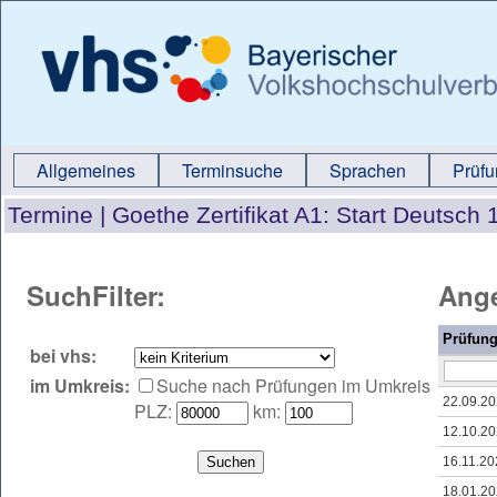
Allgemeines
Terminsuche
Sprachen
Prüf
Termine |
Goethe Zertifikat A1: Start Deutsch 
SuchFilter:
Ange
Prüfung
bei vhs:
im Umkreis:
Suche nach Prüfungen im Umkreis
22.09.2
PLZ:
km:
12.10.2
16.11.20
18.01.2