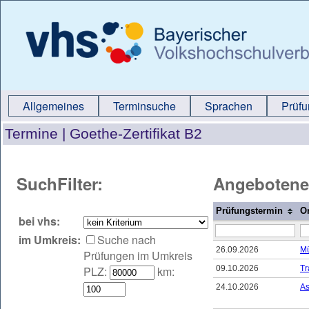
Allgemeines
Terminsuche
Sprachen
Prüf
Termine |
Goethe-Zertifikat B2
SuchFilter:
Angebotene
Prüfungstermin
Or
bei vhs:
im Umkreis:
Suche nach
26.09.2026
Mü
Prüfungen im Umkreis
PLZ:
km:
09.10.2026
Tr
24.10.2026
As