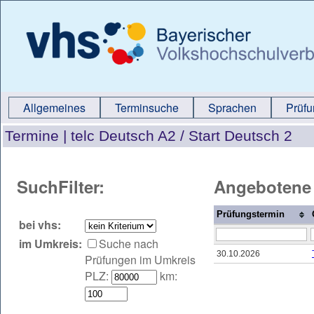
Allgemeines
Terminsuche
Sprachen
Prüf
Termine |
telc Deutsch A2 / Start Deutsch 2
SuchFilter:
Angebotene 
Prüfungstermin
bei vhs:
im Umkreis:
Suche nach
30.10.2026
Prüfungen im Umkreis
PLZ:
km: