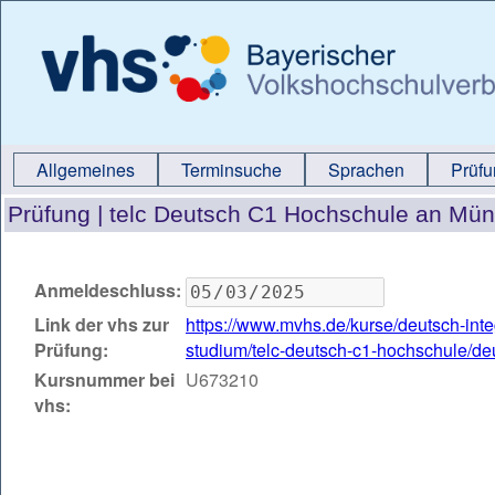
Allgemeines
Terminsuche
Sprachen
Prüf
Prüfung |
telc Deutsch C1 Hochschule an Mü
Anmeldeschluss:
Link der vhs zur
https://www.mvhs.de/kurse/deutsch-int
Prüfung:
studium/telc-deutsch-c1-hochschule/d
Kursnummer bei
U673210
vhs: