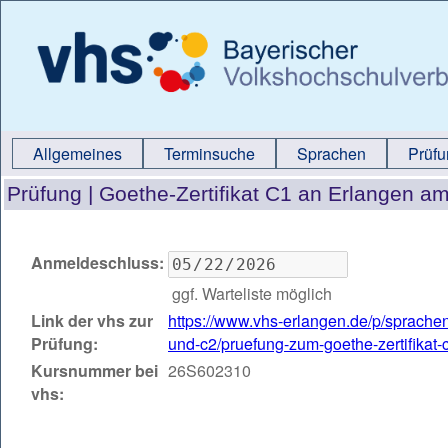
Allgemeines
Terminsuche
Sprachen
Prüf
Prüfung |
Goethe-Zertifikat C1 an Erlangen a
Anmeldeschluss:
ggf. Warteliste möglich
Link der vhs zur
https://www.vhs-erlangen.de/p/sprache
Prüfung:
und-c2/pruefung-zum-goethe-zertifika
Kursnummer bei
26S602310
vhs: