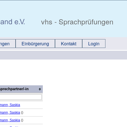
vhs - Sprachprüfungen
ungen
Einbürgerung
Kontakt
Login
prechpartner/-in
mann, Saskia
mann, Saskia
(
)
mann, Saskia
(
)