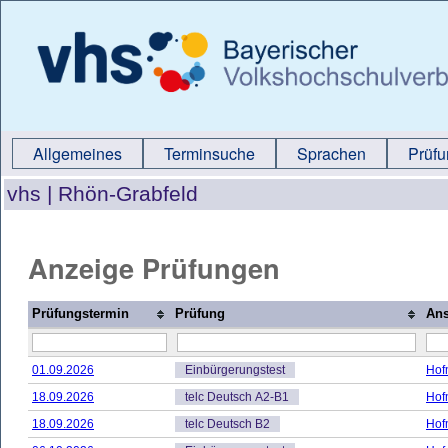
Allgemeines
Terminsuche
Sprachen
Prüf
vhs |
Rhön-Grabfeld
Anzeige Prüfungen
Prüfungstermin
Prüfung
Ans
01.09.2026
Einbürgerungstest
Hof
18.09.2026
telc Deutsch A2-B1
Hof
18.09.2026
telc Deutsch B2
Hof